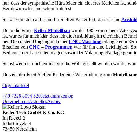
nur, dass der sympathische Härtsfelder ein cleveres Kerlchen ist, son
Berufswunsch stand schon früh fest
Schon von klein auf stand für Steffen Keller fest, dass er eine
Ausbil
Denn die Firma
Keller Modellbau
wurde 1985 von seinem Vater gegrü
ist, war es für mich klar, dass ich die Ausbildung im elterlichen Betr
bei. Den ersten Umgang mit einer
CNC-Maschine
erlangte er außerh
Erstellen von
CNC – Programmen
war für ihn eine Leichtigkeit. S
Bedienen der Laserinteranlagen sowie der Vakuumgießanlage gehör
Selbst wenn er noch einmal vor die Wahl gestellt werden würde, würd
Derzeit absolviert Steffen Keller eine Weiterbildung zum
Modellbaue
Orginalartikel
+49 7326 8094 520
Jetzt anfragen
top
Unternehmen
Aktuelles
Archiv
Keller Tech GmbH & Co. KG
Im Riegel 2
Industriegebiet
73450 Neresheim