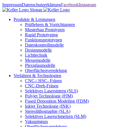
Impressum
Datenschutzerklärung
Facebook
Instagram
Produkte & Leistungen
Prüflehren & Vorrichtungen
Musterbau Prototypen
Rapid Prototyping
Funktionsprototypen
Datenkontrollmodelle
Designmodelle
Lichttechnik
Messemodelle
Plexiglasmodelle
Oberflächenveredelung
Verfahren & Technologien
CNC-/ HSC- Fräsen
CNC-Dreh-Fräsen
Selektives Lasersintern (SLS)
Polyjet Technologie (PJM)
Fused Deposition Modeling (FDM)
Inkjet Technologie (INK)
Stereolithographie (SLA)
Selektives Laserschmelzen (SLM)
Vakuumguss
Oberflächenveredelung