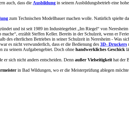
dern auch, dass die
Ausbildung
in seinem Ausbildungsbetrieb eine hohe 
dung
zum Technischen Modellbauer machen wolle. Natürlich spielte dabe
ndet und ist seit 1989 im Industriegebiet „Im Riegel“ von Neresheim a
ieb mache“, erzählt Steffen Keller. Bereits in der Schulzeit, wenn er Fe
alb des elterlichen Betriebes in seiner Schulzeit in Neresheim - Was sic
o war es nicht verwunderlich, dass er die Bedienung des
3D- Druckers
m
ten zu seinem Aufgabengebiet. Doch ohne
handwerkliches Geschick
lä
e er sich nicht anders entscheiden. Denn
außer Vielseitigkeit
hat der B
rmeister
in Bad Wildungen, wo er die Meisterprüfung ablegen möchte