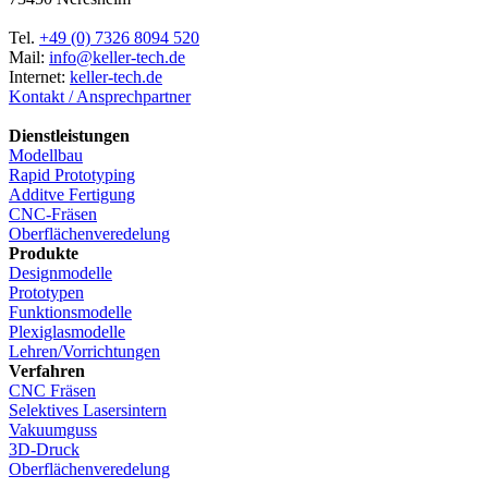
Tel.
+49 (0) 7326 8094 520
Mail:
info@keller-tech.de
Internet:
keller-tech.de
Kontakt / Ansprechpartner
Dienstleistungen
Modellbau
Rapid Prototyping
Additve Fertigung
CNC-Fräsen
Oberflächenveredelung
Produkte
Designmodelle
Prototypen
Funktionsmodelle
Plexiglasmodelle
Lehren/Vorrichtungen
Verfahren
CNC Fräsen
Selektives Lasersintern
Vakuumguss
3D-Druck
Oberflächenveredelung