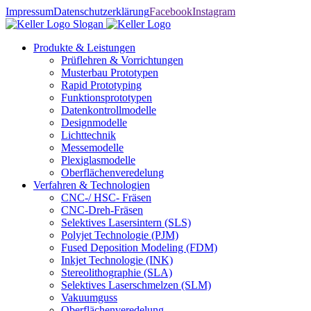
Impressum
Datenschutzerklärung
Facebook
Instagram
Produkte & Leistungen
Prüflehren & Vorrichtungen
Musterbau Prototypen
Rapid Prototyping
Funktionsprototypen
Datenkontrollmodelle
Designmodelle
Lichttechnik
Messemodelle
Plexiglasmodelle
Oberflächenveredelung
Verfahren & Technologien
CNC-/ HSC- Fräsen
CNC-Dreh-Fräsen
Selektives Lasersintern (SLS)
Polyjet Technologie (PJM)
Fused Deposition Modeling (FDM)
Inkjet Technologie (INK)
Stereolithographie (SLA)
Selektives Laserschmelzen (SLM)
Vakuumguss
Oberflächenveredelung