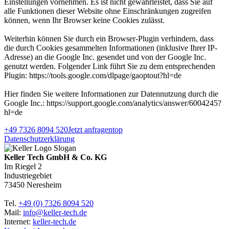
Einstellungen vornehmen. Es ist nicht gewährleistet, dass Sie auf
alle Funktionen dieser Website ohne Einschränkungen zugreifen
können, wenn Ihr Browser keine Cookies zulässt.
Weiterhin können Sie durch ein Browser-Plugin verhindern, dass
die durch Cookies gesammelten Informationen (inklusive Ihrer IP-
Adresse) an die Google Inc. gesendet und von der Google Inc.
genutzt werden. Folgender Link führt Sie zu dem entsprechenden
Plugin: https://tools.google.com/dlpage/gaoptout?hl=de
Hier finden Sie weitere Informationen zur Datennutzung durch die
Google Inc.: https://support.google.com/analytics/answer/6004245?
hl=de
+49 7326 8094 520
Jetzt anfragen
top
Datenschutzerklärung
Keller Tech GmbH & Co. KG
Im Riegel 2
Industriegebiet
73450 Neresheim
Tel.
+49 (0) 7326 8094 520
Mail:
info@keller-tech.de
Internet:
keller-tech.de