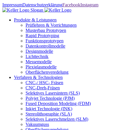
Impressum
Datenschutzerklärung
Facebook
Instagram
Produkte & Leistungen
Prüflehren & Vorrichtungen
Musterbau Prototypen
Rapid Prototyping
Funktionsprototypen
Datenkontrollmodelle
Designmodelle
Lichttechnik
Messemodelle
Plexiglasmodelle
Oberflächenveredelung
Verfahren & Technologien
CNC-/ HSC- Fräsen
CNC-Dreh-Fräsen
Selektives Lasersintern (SLS)
Polyjet Technologie (PJM)
Fused Deposition Modeling (FDM)
Inkjet Technologie (INK)
Stereolithographie (SLA)
Selektives Laserschmelzen (SLM)
Vakuumguss
Oberflächenveredelung