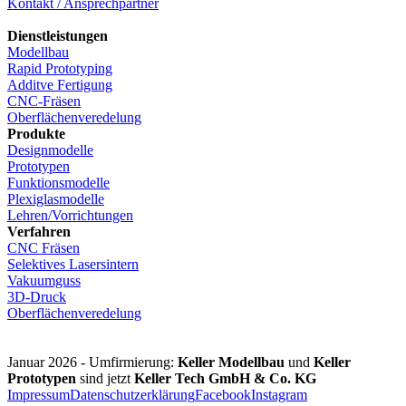
Kontakt / Ansprechpartner
Dienstleistungen
Modellbau
Rapid Prototyping
Additve Fertigung
CNC-Fräsen
Oberflächenveredelung
Produkte
Designmodelle
Prototypen
Funktionsmodelle
Plexiglasmodelle
Lehren/Vorrichtungen
Verfahren
CNC Fräsen
Selektives Lasersintern
Vakuumguss
3D-Druck
Oberflächenveredelung
Januar 2026 - Umfirmierung:
Keller Modellbau
und
Keller
Prototypen
sind jetzt
Keller Tech GmbH & Co. KG
Impressum
Datenschutzerklärung
Facebook
Instagram