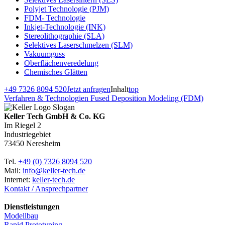
Polyjet Technologie (PJM)
FDM- Technologie
Inkjet-Technologie (INK)
Stereolithographie (SLA)
Selektives Laserschmelzen (SLM)
Vakuumguss
Oberflächenveredelung
Chemisches Glätten
+49 7326 8094 520
Jetzt anfragen
Inhalt
top
Verfahren & Technologien
Fused Deposition Modeling (FDM)
Keller Tech GmbH & Co. KG
Im Riegel 2
Industriegebiet
73450 Neresheim
Tel.
+49 (0) 7326 8094 520
Mail:
info@keller-tech.de
Internet:
keller-tech.de
Kontakt / Ansprechpartner
Dienstleistungen
Modellbau
Rapid Prototyping