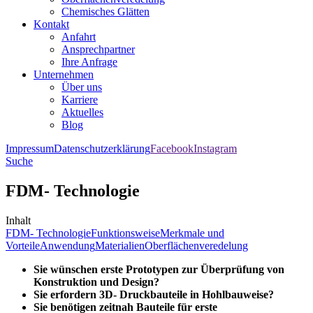
Chemisches Glätten
Kontakt
Anfahrt
Ansprechpartner
Ihre Anfrage
Unternehmen
Über uns
Karriere
Aktuelles
Blog
Impressum
Datenschutzerklärung
Facebook
Instagram
Suche
FDM- Technologie
Inhalt
FDM- Technologie
Funktionsweise
Merkmale und
Vorteile
Anwendung
Materialien
Oberflächenveredelung
Sie wünschen erste Prototypen zur Überprüfung von
Konstruktion und Design?
Sie erfordern 3D- Druckbauteile in Hohlbauweise?
Sie benötigen zeitnah Bauteile für erste