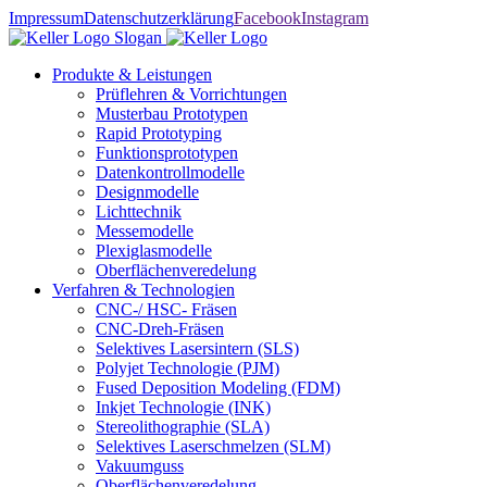
Impressum
Datenschutzerklärung
Facebook
Instagram
Produkte & Leistungen
Prüflehren & Vorrichtungen
Musterbau Prototypen
Rapid Prototyping
Funktionsprototypen
Datenkontrollmodelle
Designmodelle
Lichttechnik
Messemodelle
Plexiglasmodelle
Oberflächenveredelung
Verfahren & Technologien
CNC-/ HSC- Fräsen
CNC-Dreh-Fräsen
Selektives Lasersintern (SLS)
Polyjet Technologie (PJM)
Fused Deposition Modeling (FDM)
Inkjet Technologie (INK)
Stereolithographie (SLA)
Selektives Laserschmelzen (SLM)
Vakuumguss
Oberflächenveredelung