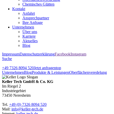
Chemisches Glätten
Kontakt
Anfahrt
Ansprechpartner
Ihre Anfrage
Unternehmen
Über uns
Karriere
Aktuelles
Blog
Impressum
Datenschutzerklärung
Facebook
Instagram
Suche
+49 7326 8094 520
Jetzt anfragen
top
Unternehmen
Blog
Produkte & Leistungen
Oberflächenveredelung
Keller Tech GmbH & Co. KG
Im Riegel 2
Industriegebiet
73450 Neresheim
Tel.
+49 (0) 7326 8094 520
Mail:
info@keller-tech.de
Internet:
keller-tech.de