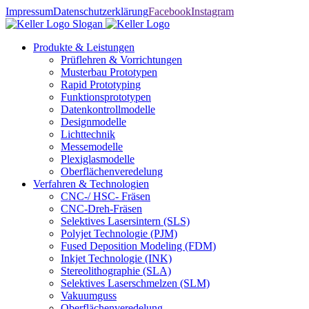
Impressum
Datenschutzerklärung
Facebook
Instagram
Produkte & Leistungen
Prüflehren & Vorrichtungen
Musterbau Prototypen
Rapid Prototyping
Funktionsprototypen
Datenkontrollmodelle
Designmodelle
Lichttechnik
Messemodelle
Plexiglasmodelle
Oberflächenveredelung
Verfahren & Technologien
CNC-/ HSC- Fräsen
CNC-Dreh-Fräsen
Selektives Lasersintern (SLS)
Polyjet Technologie (PJM)
Fused Deposition Modeling (FDM)
Inkjet Technologie (INK)
Stereolithographie (SLA)
Selektives Laserschmelzen (SLM)
Vakuumguss
Oberflächenveredelung