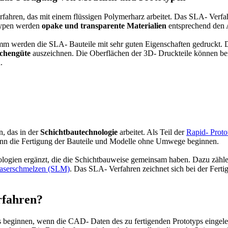
fahren, das mit einem flüssigen Polymerharz arbeitet. Das SLA- Verfahre
otypen werden
opake und transparente Materialien
entsprechend den A
m werden die SLA- Bauteile mit sehr guten Eigenschaften gedruckt. Di
ächengüte
auszeichnen. Die Oberflächen der 3D- Druckteile können bei
.
n, das in der
Schichtbautechnologie
arbeitet. Als Teil der
Rapid- Proto
ann die Fertigung der Bauteile und Modelle ohne Umwege beginnen.
ogien ergänzt, die die Schichtbauweise gemeinsam haben. Dazu zähl
Laserschmelzen (SLM)
. Das SLA- Verfahren zeichnet sich bei der Fert
rfahren?
s beginnen, wenn die CAD- Daten des zu fertigenden Prototyps eingele