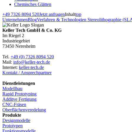
Chemisches Glätten
+49 7326 8094 520
Jetzt anfragen
Inhalt
top
Unternehmen
Blog
Verfahren & Technologien
Stereolithographie (SL
Keller Tech GmbH & Co. KG
Im Riegel 2
Industriegebiet
73450 Neresheim
Tel.
+49 (0) 7326 8094 520
Mail:
info@keller-tech.de
Internet:
keller-tech.de
Kontakt / Ansprechpartner
Dienstleistungen
Modellbau
Rapid Prototyping
Additve Fertigung
CNC-Fräsen
Oberflächenveredelung
Produkte
Designmodelle
Prototypen
Funktionsmodelle