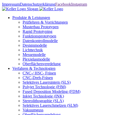
Impressum
Datenschutzerklärung
Facebook
Instagram
Produkte & Leistungen
Prüflehren & Vorrichtungen
Musterbau Prototypen
Rapid Prototyping
Funktionsprototypen
Datenkontrollmodelle
Designmodelle
Lichttechnik
Messemodelle
Plexiglasmodelle
Oberflächenveredelung
Verfahren & Technologien
CNC-/ HSC- Fräsen
CNC-Dreh-Fräsen
Selektives Lasersintern (SLS)
Polyjet Technologie (PJM)
Fused Deposition Modeling (FDM)
Inkjet Technologie (INK)
Stereolithographie (SLA)
Selektives Laserschmelzen (SLM)
Vakuumguss
Oberflächenveredelung